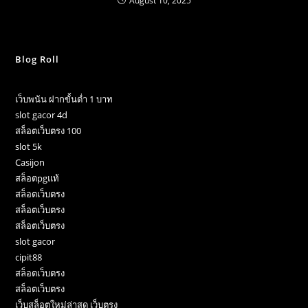
August 10, 2025
Blog Roll
เว็บพนัน ฝากขั้นต่ำ 1 บาท
slot gacor 4d
สล็อตเว็บตรง 100
slot 5k
Casijon
สล็อตpgแท้
สล็อตเว็บตรง
สล็อตเว็บตรง
สล็อตเว็บตรง
slot gacor
cipit88
สล็อตเว็บตรง
สล็อตเว็บตรง
เว็บสล็อตใหม่ล่าสุด เว็บตรง