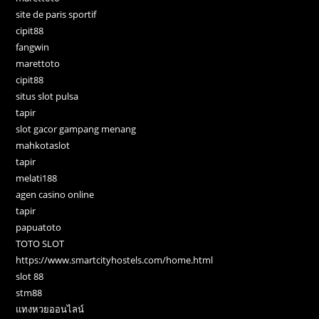
site de paris sportif
cipit88
fangwin
marettoto
cipit88
situs slot pulsa
tapir
slot gacor gampang menang
mahkotaslot
tapir
melati188
agen casino online
tapir
papuatoto
TOTO SLOT
https://www.smartcityhostels.com/home.html
slot 88
stm88
แทงหวยออนไลน์