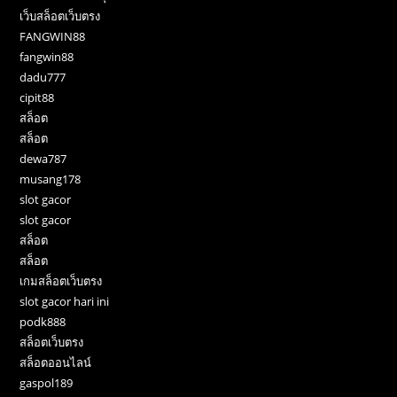
เว็บสล็อตเว็บตรง
FANGWIN88
fangwin88
dadu777
cipit88
สล็อต
สล็อต
dewa787
musang178
slot gacor
slot gacor
สล็อต
สล็อต
เกมสล็อตเว็บตรง
slot gacor hari ini
podk888
สล็อตเว็บตรง
สล็อตออนไลน์
gaspol189