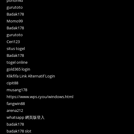
pohon4d
gurutoto
Badak178
Momo99
Badak178
gurutoto
Ceri123
situs togel
Badak178
togel online
gold365 login
Klikfifa Link Alternatif Login
cipit88
musang178
https://www.wps.cyou/windows.html
fangwin88
arena212
whatsapp 網頁版登入
badak178
badak178 slot