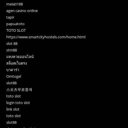
melati188
agen casino online
tapir
papuatoto
TOTO SLOT
https://www.smartcityhostels.com/home.html
slot 88
stm88
แทงหวยออนไลน์
สล็อตเว็บตรง
บาคาร่า
Omtogel
slot88
스포츠무료중계
toto slot
login toto slot
link slot
toto slot
slot88