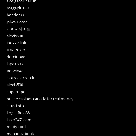
slot gacor hari ini
megaplus88
bandar99
Jalwa Game
메이저사이트
alexis500
ino777 link
IDN Poker
domino88
lapak303
Betwin4d
slot via qris 10k
alexis500
supermpo
online casinos canada for real money
situs toto
Login Bola88
laser247. com
reddybook
mahadev book