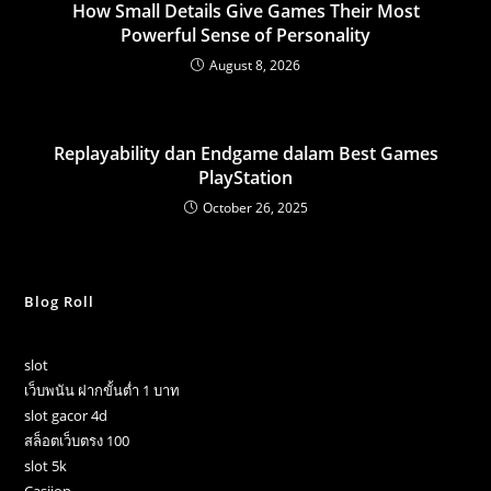
How Small Details Give Games Their Most
Powerful Sense of Personality
August 8, 2026
Replayability dan Endgame dalam Best Games
PlayStation
October 26, 2025
Blog Roll
slot
เว็บพนัน ฝากขั้นต่ำ 1 บาท
slot gacor 4d
สล็อตเว็บตรง 100
slot 5k
Casijon