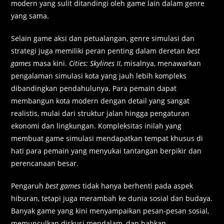
modern yang sulit ditandingi oleh game lain dalam genre
yang sama.
Selain game aksi dan petualangan, genre simulasi dan
strategi juga memiliki peran penting dalam deretan
best
games
masa kini.
Cities: Skylines II
, misalnya, menawarkan
pengalaman simulasi kota yang jauh lebih kompleks
dibandingkan pendahulunya. Para pemain dapat
membangun kota modern dengan detail yang sangat
realistis, mulai dari struktur jalan hingga pengaturan
ekonomi dan lingkungan. Kompleksitas inilah yang
membuat game simulasi mendapatkan tempat khusus di
hati para pemain yang menyukai tantangan berpikir dan
perencanaan besar.
Pengaruh
best games
tidak hanya berhenti pada aspek
hiburan, tetapi juga merambah ke dunia sosial dan budaya.
Banyak game yang kini menyampaikan pesan-pesan sosial,
memunculkan diskusi mendalam, dan bahkan