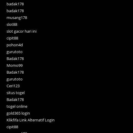
badak178
badak178
musang178
slot88
slot gacor hari ini
cipit88
pohon4d
gurutoto
Badak178
Momo99
Badak178
gurutoto
Ceri123
situs togel
Badak178
togel online
gold365 login
Klikfifa Link Alternatif Login
cipit88