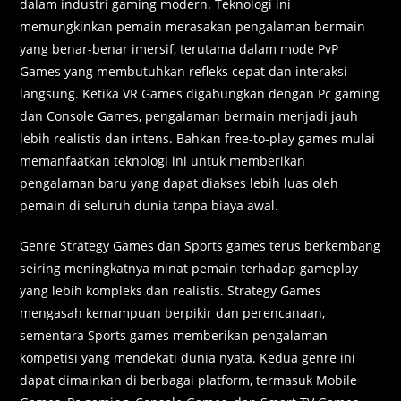
dalam industri gaming modern. Teknologi ini
memungkinkan pemain merasakan pengalaman bermain
yang benar-benar imersif, terutama dalam mode PvP
Games yang membutuhkan refleks cepat dan interaksi
langsung. Ketika VR Games digabungkan dengan Pc gaming
dan Console Games, pengalaman bermain menjadi jauh
lebih realistis dan intens. Bahkan free-to-play games mulai
memanfaatkan teknologi ini untuk memberikan
pengalaman baru yang dapat diakses lebih luas oleh
pemain di seluruh dunia tanpa biaya awal.
Genre Strategy Games dan Sports games terus berkembang
seiring meningkatnya minat pemain terhadap gameplay
yang lebih kompleks dan realistis. Strategy Games
mengasah kemampuan berpikir dan perencanaan,
sementara Sports games memberikan pengalaman
kompetisi yang mendekati dunia nyata. Kedua genre ini
dapat dimainkan di berbagai platform, termasuk Mobile