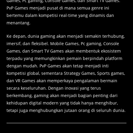
Games, Pc gaming, Console Games, dan Smart TV Games.
PvP Games menjadi pusat di mana semua genre ini
bertemu dalam kompetisi real-time yang dinamis dan
menantang.
Ke depan, dunia gaming akan menjadi semakin terhubung,
imersif, dan fleksibel. Mobile Games, Pc gaming, Console
Games, dan Smart TV Games akan membentuk ekosistem
terpadu yang memungkinkan pemain berpindah platform
dengan mudah. PvP Games akan tetap menjadi inti
kompetisi global, sementara Strategy Games, Sports games,
dan VR Games akan memperkaya pengalaman bermain
secara keseluruhan. Dengan inovasi yang terus
berkembang, gaming akan menjadi bagian penting dari
kehidupan digital modern yang tidak hanya menghibur,
tetapi juga menghubungkan jutaan orang di seluruh dunia.