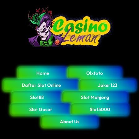
Home
Olxtoto
Daftar Slot Online
Joker123
Slot88
Slot Mahjong
Slot Gacor
Slot5000
About Us