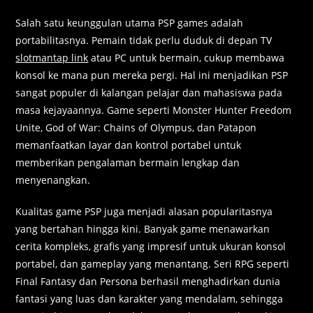
Salah satu keunggulan utama PSP games adalah
portabilitasnya. Pemain tidak perlu duduk di depan TV
slotmantap link
atau PC untuk bermain, cukup membawa
konsol ke mana pun mereka pergi. Hal ini menjadikan PSP
sangat populer di kalangan pelajar dan mahasiswa pada
masa kejayaannya. Game seperti Monster Hunter Freedom
Unite, God of War: Chains of Olympus, dan Patapon
memanfaatkan layar dan kontrol portabel untuk
memberikan pengalaman bermain lengkap dan
menyenangkan.
Kualitas game PSP juga menjadi alasan popularitasnya
yang bertahan hingga kini. Banyak game menawarkan
cerita kompleks, grafis yang impresif untuk ukuran konsol
portabel, dan gameplay yang menantang. Seri RPG seperti
Final Fantasy dan Persona berhasil menghadirkan dunia
fantasi yang luas dan karakter yang mendalam, sehingga