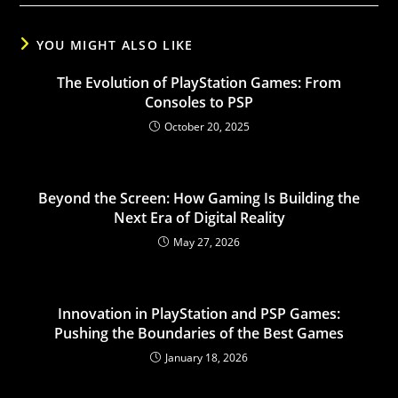
YOU MIGHT ALSO LIKE
The Evolution of PlayStation Games: From
Consoles to PSP
October 20, 2025
Beyond the Screen: How Gaming Is Building the
Next Era of Digital Reality
May 27, 2026
Innovation in PlayStation and PSP Games:
Pushing the Boundaries of the Best Games
January 18, 2026