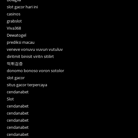
slot gacor hari ini
casinos
grabslot
Viva368
Dewatogel
prediksi macau
veneve vonuvu vuvun vutuluv
diritmit binisit viritn sitilirt
먹튀검증
donomo bonoso voron sotolor
slot gacor
situs gacor terpercaya
cendanabet
Slot
cendanabet
cendanabet
cendanabet
cendanabet
cendanabet