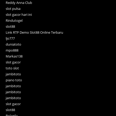
Reddy Anna Club
slot pulsa
slot gacor hari ini
Rindutogel
slot88
Link RTP Demo Slot88 Online Terbaru
ljo777
duniatoto
mpo888
Markas138
slot gacor
toto slot
jambitoto
piano toto
jambitoto
jambitoto
jambitoto
slot gacor
slot88
Bolagila