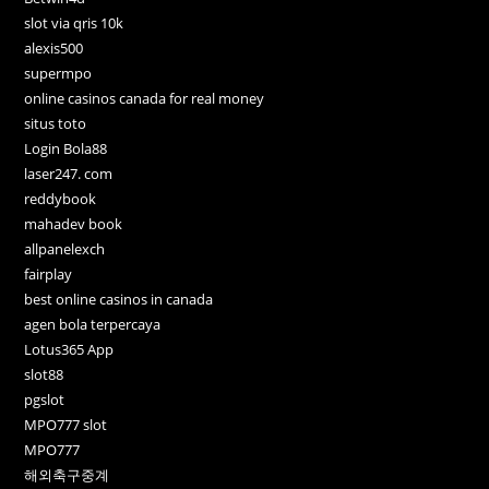
slot via qris 10k
alexis500
supermpo
online casinos canada for real money
situs toto
Login Bola88
laser247. com
reddybook
mahadev book
allpanelexch
fairplay
best online casinos in canada
agen bola terpercaya
Lotus365 App
slot88
pgslot
MPO777 slot
MPO777
해외축구중계